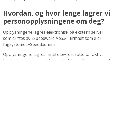
Hvordan, og hvor lenge lagrer vi
personopplysningene om deg?
Opplysningene lagres elektronisk på ekstern server
som driftes av «Speedware ApS,» - firmaet som eier
fagsystemet «Speedadmin».
Opplysningene lagres inntil elev/foresatte tar aktivt
kontakt og ber om sletting - minst frem til semesterslutt
det skoleår eleven sist var elev i kulturskolen.
Hvem har tilgang på
opplysningene?
Ansatte i Orkland kulturskole og superbrukere hos
«Speedware ApS» har tilgang til opplysningene. Elever
og foreldre/foresatte har mulighet for å se og endre de